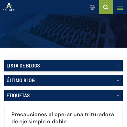
Español
English
Русский
Español
LISTA DE BLOGS
بالعربية
ÚLTIMO BLOG
Français
ETIQUETAS
Português
Precauciones al operar una trituradora
de eje simple o doble