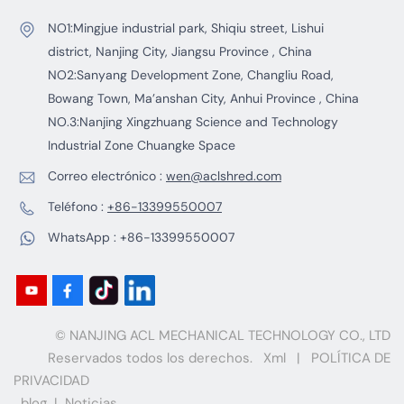
NO1:Mingjue industrial park, Shiqiu street, Lishui
district, Nanjing City, Jiangsu Province , China
NO2:Sanyang Development Zone, Changliu Road,
Bowang Town, Ma’anshan City, Anhui Province , China
NO.3:Nanjing Xingzhuang Science and Technology
Industrial Zone Chuangke Space
Correo electrónico :
wen@aclshred.com
Teléfono :
+86-13399550007
WhatsApp :
+86-13399550007
© NANJING ACL MECHANICAL TECHNOLOGY CO., LTD
Reservados todos los derechos.
Xml
|
POLÍTICA DE
PRIVACIDAD
blog
|
Noticias