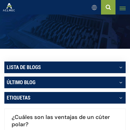
Español
English
Русский
Español
LISTA DE BLOGS
بالعربية
ÚLTIMO BLOG
Français
ETIQUETAS
Português
¿Cuáles son las ventajas de un cúter
polar?