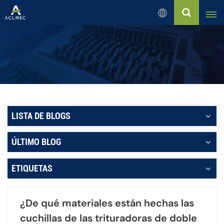
Español
English
Русский
Español
LISTA DE BLOGS
بالعربية
ÚLTIMO BLOG
Français
ETIQUETAS
Português
¿De qué materiales están hechas las
cuchillas de las trituradoras de doble