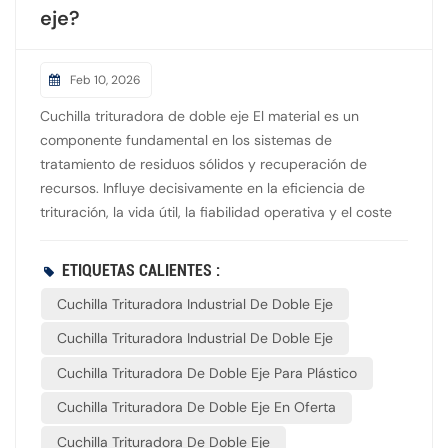
eje?
Feb 10, 2026
Cuchilla trituradora de doble eje El material es un
componente fundamental en los sistemas de
tratamiento de residuos sólidos y recuperación de
recursos. Influye decisivamente en la eficiencia de
trituración, la vida útil, la fiabilidad operativa y el coste
total de propiedad. Actualmente, la industria utiliza
cuatro materiales principales para las cuchillas. La
ETIQUETAS CALIENTES :
selección depende de la composición de los residuos, la
Cuchilla Trituradora Industrial De Doble Eje
intensidad del procesamiento y las necesidades
operativas. El acero SKD11 es un acero para herramientas
Cuchilla Trituradora Industrial De Doble Eje
de trabajo en frío con alto contenido de carbono y
Cuchilla Trituradora De Doble Eje Para Plástico
cromo. Es la opción más común para aplicaciones de
uso general. Con una dureza de HRC 58–60 y una
Cuchilla Trituradora De Doble Eje En Oferta
tenacidad moderada, permite trabajar de forma fiable
Cuchilla Trituradora De Doble Eje