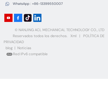
WhatsApp :
+86-13399550007
(ELV, por sus siglas en inglés) al día, lo que hace que el
reciclaje a gran escala sea económicamente viable para
las instalaciones que buscan cumplir con los objetivos
de cero residuos.
© NANJING ACL MECHANICAL TECHNOLOGY CO., LTD
Reservados todos los derechos.
Xml
|
POLÍTICA DE
PRIVACIDAD
blog
|
Noticias
Red IPv6 compatible