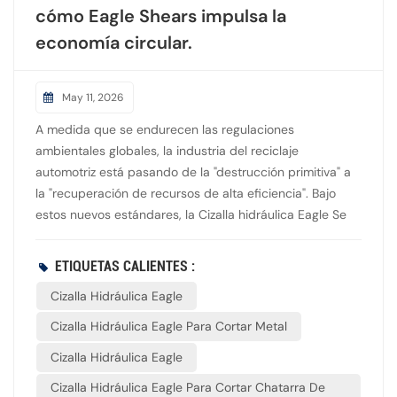
cómo Eagle Shears impulsa la
economía circular.
May 11, 2026
A medida que se endurecen las regulaciones
ambientales globales, la industria del reciclaje
automotriz está pasando de la "destrucción primitiva" a
la "recuperación de recursos de alta eficiencia". Bajo
estos nuevos estándares, la Cizalla hidráulica Eagle Se
ha consolidado como una tecnología fundamental para
promover una economía circular verde. Precisión y
ETIQUETAS CALIENTES :
eficiencia se unen.El desmantelamiento tradicional de
Cizalla Hidráulica Eagle
vehículos solía basarse en mano de obra o corte con
soplete, procesos lentos, peligrosos y perjudiciales para
Cizalla Hidráulica Eagle Para Cortar Metal
el medio ambiente debido a los humos tóxicos. La cizalla
Cizalla Hidráulica Eagle
Eagle, integrada con excavadoras modernas, ofrece una
alternativa más limpia. Su exclusivo diseño en forma de
Cizalla Hidráulica Eagle Para Cortar Chatarra De