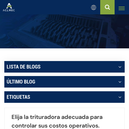
Español
English
Русский
Español
LISTA DE BLOGS
بالعربية
ÚLTIMO BLOG
Français
ETIQUETAS
Português
Elija la trituradora adecuada para
controlar sus costos operativos.