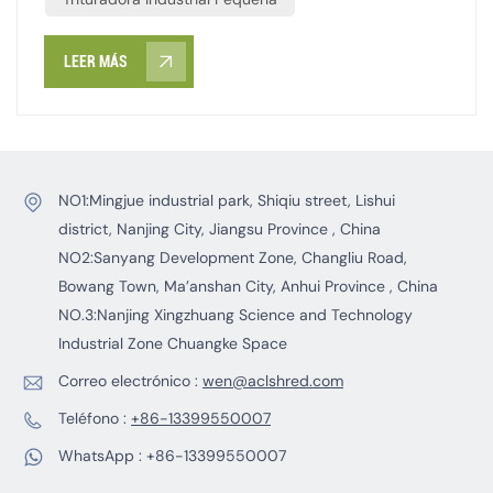
manteniendo la productividad del flujo de trabajo. La
durabilidad se refiere a su vida útil y a la frecuencia con
LEER MÁS
la que se deben reemplazar las piezas que se usan con
poca frecuencia, como las cuchillas. Esto reduce los
costos de mantenimiento y reparación. Invierta en
equipos estables y duraderos para proteger sus
operaciones.
NO1:Mingjue industrial park, Shiqiu street, Lishui
district, Nanjing City, Jiangsu Province , China
NO2:Sanyang Development Zone, Changliu Road,
Bowang Town, Ma’anshan City, Anhui Province , China
NO.3:Nanjing Xingzhuang Science and Technology
Industrial Zone Chuangke Space
Correo electrónico :
wen@aclshred.com
Teléfono :
+86-13399550007
WhatsApp :
+86-13399550007