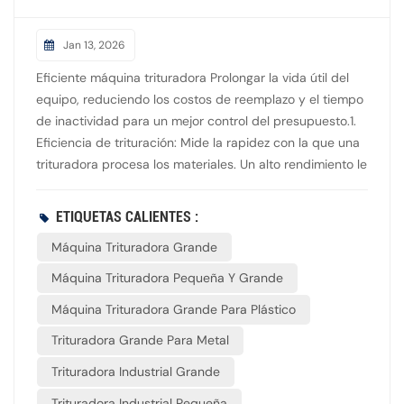
Jan 13, 2026
Eficiente máquina trituradora Prolongar la vida útil del
equipo, reduciendo los costos de reemplazo y el tiempo
de inactividad para un mejor control del presupuesto.1.
Eficiencia de trituración: Mide la rapidez con la que una
trituradora procesa los materiales. Un alto rendimiento le
permite manejar grandes volúmenes y mantener su flujo
de trabajo en marcha, lo cual es crucial para reducir
ETIQUETAS CALIENTES :
significativamente los residuos plásticos. Priorice la
Máquina Trituradora Grande
eficiencia en su selección.2. Efecto de trituración: Un
tamaño de salida constante garantiza que los materiales
Máquina Trituradora Pequeña Y Grande
estén listos para el siguiente paso, optimizando las
Máquina Trituradora Grande Para Plástico
operaciones posteriores y la calidad. Asegúrese de que
sus procesos se beneficien de esta consistencia:
Trituradora Grande Para Metal
busque trituradoras con un rendimiento fiable.3.
Trituradora Industrial Grande
Estabilidad y durabilidad: La estabilidad significa que la
trituradora funciona sin interrupciones inesperadas,
Trituradora Industrial Pequeña