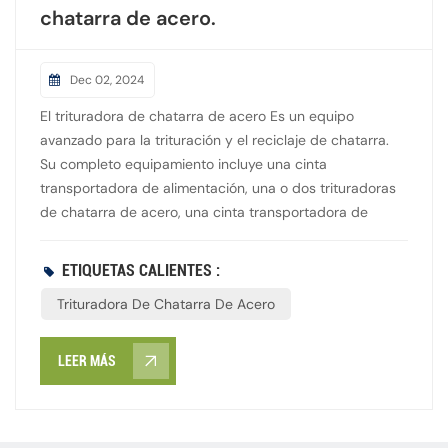
chatarra de acero.
Dec 02, 2024
El trituradora de chatarra de acero Es un equipo
avanzado para la trituración y el reciclaje de chatarra.
Su completo equipamiento incluye una cinta
transportadora de alimentación, una o dos trituradoras
de chatarra de acero, una cinta transportadora de
descarga, un separador magnético y un armario de
control. Para residuos metálicos de mayor tamaño, como
ETIQUETAS CALIENTES :
chapas de acero coloreadas, bidones de aceite y
Trituradora De Chatarra De Acero
carrocerías de automóviles desguazadas, se requiere
una pretrituradora o precortadora para una eficiencia
general de reciclaje. Al combinar la trituración por
LEER MÁS
grados y los sistemas de clasificación, se crea una línea
completa de producción de trituración de chatarra de
acero, y el procesamiento automatizado mejora