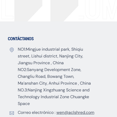
LA COLUM
CONTÁCTANOS
NO1:Mingjue industrial park, Shiqiu
street, Lishui district, Nanjing City,
Jiangsu Province , China
NO2:Sanyang Development Zone,
Changliu Road, Bowang Town,
Ma’anshan City, Anhui Province , China
NO.3:Nanjing Xingzhuang Science and
Technology Industrial Zone Chuangke
Space
Correo electrónico :
wen@aclshred.com