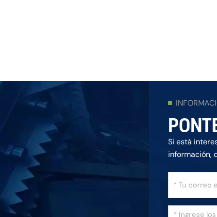
INFORMAC
PONT
Si está inter
información, 
posible.