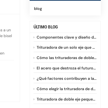
blog
ÚLTIMO BLOG
as a un
e bisel
Componentes clave y diseño de una trituradora de un solo eje
Trituradora de un solo eje que optimiza el reciclaje de plásticos HDPE y PVC.
len
Cómo las trituradoras de doble eje procesan eficientemente las películas plásticas enrollables
hoja se
de los
El acero que destroza el futuro: Un vistazo a la evolución de la metalurgia de las fresas de doble eje.
 en
ción
¿Qué factores contribuyen a la reducción de la vida útil de las cuchillas de las trituradoras de doble eje?
ma Polar
ad de
Cómo elegir la trituradora de doble eje pequeña adecuada para su negocio.
Trituradora de doble eje pequeña vs. grande: ¿Cuál necesita?