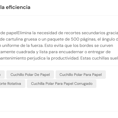
la eficiencia
r de papelElimina la necesidad de recortes secundarios graci
 de cartulina gruesa o un paquete de 500 páginas, el ángulo d
n uniforme de la fuerza. Esto evita que los bordes se curven
tamente cuadrada y lista para encuadernar o entregar de
antenimiento perjudica la productividad. Estas cuchillas sue
arburo de tungsteno. Esta metalurgia superior permite que la 
s largos que con el acero estándar. Al reducir la frecuencia 
ú
Cuchillo Polar De Papel
Cuchillo Polar Para Papel
lado, la cuchilla Paper Polar mantiene la línea de producción
adera eficiencia se percibe en el flujo de trabajo. La interac
orte Rotativa
Cuchilla Polar Para Papel Corrugado
 de corte crea un corte silencioso, sello distintivo de un siste
menos vibraciones, menos contaminación acústica y la segurid
te.