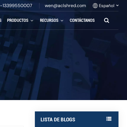
-13399550007
wen@aclshred.com
Español
S
PRODUCTOS
RECURSOS
CONTÁCTANOS
English
Русский
Español
بالعربية
Français
Português
LISTA DE BLOGS