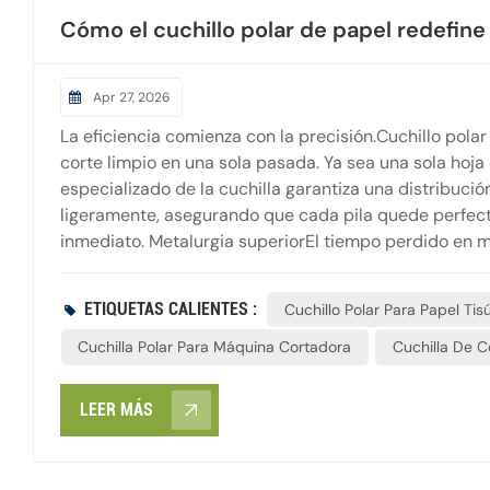
Cómo el cuchillo polar de papel redefine 
Apr 27, 2026
La eficiencia comienza con la precisión.Cuchillo pola
corte limpio en una sola pasada. Ya sea una sola hoja
especializado de la cuchilla garantiza una distribució
ligeramente, asegurando que cada pila quede perfec
inmediato. Metalurgia superiorEl tiempo perdido en m
utilizar insertos de acero de alta velocidad (HSS) o c
mantenga afilada durante ciclos significativamente má
ETIQUETAS CALIENTES :
Cuchillo Polar Para Papel Tis
cambios de cuchilla y el tiempo de inactividad por afi
marcha sin interrupciones. Integración perfectaLa verd
Cuchilla Polar Para Máquina Cortadora
Cuchilla De C
entre la cuchilla y la presión hidráulica de la máquina
bien calibrado. Para el usuario, esto se traduce en 
LEER MÁS
que el primer corte será tan perfecto como el siguien