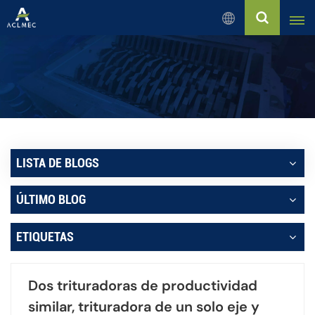
Español
English
Русский
Español
LISTA DE BLOGS
بالعربية
ÚLTIMO BLOG
Français
ETIQUETAS
Português
Dos trituradoras de productividad
similar, trituradora de un solo eje y