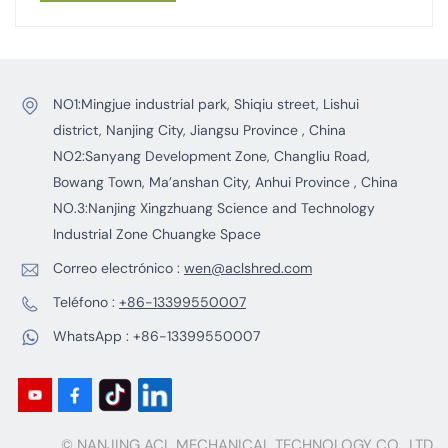
eficaz para nosotros es realizar pruebas exhaustivas de
las dos trituradoras diferentes, para garantizar que
hagamos la mejor selección para nuestras necesidades.
NO1:Mingjue industrial park, Shiqiu street, Lishui
district, Nanjing City, Jiangsu Province , China
NO2:Sanyang Development Zone, Changliu Road,
Bowang Town, Ma’anshan City, Anhui Province , China
NO.3:Nanjing Xingzhuang Science and Technology
Industrial Zone Chuangke Space
Correo electrónico :
wen@aclshred.com
Teléfono :
+86-13399550007
WhatsApp :
+86-13399550007
© NANJING ACL MECHANICAL TECHNOLOGY CO., LTD