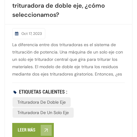
trituradora de doble eje, ¿cómo
seleccionamos?
Oct 17, 2023
La diferencia entre dos trituradoras es el sistema de
trituración de potencia. Una máquina de un solo eje con
un solo eje triturador central que gira para triturar los
materiales. El modelo de doble eje tritura los residuos
mediante dos ejes trituradores giratorios. Entonces, ¿es
el? trituradora de doble eje Uno mejor que el trituradora
de un solo eje ¿Uno en volumen de rendimiento? En
ETIQUETAS CALIENTES :
realidad no es así. También depende de: El poder de
Trituradora De Doble Eje
dos trituradoras El material utilizado para fabricar las
cuchillas de las dos máquinas. Cómo se disponen las
Trituradora De Un Solo Eje
palas en el eje giratorio Diferentes materiales de
desecho para triturar El tamaño requerido de los
LEER MÁS
residuos de trituración Por lo tanto, el enfoque más