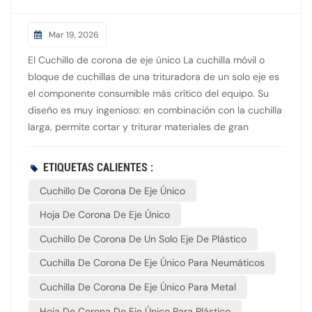
Mar 19, 2026
El Cuchillo de corona de eje único La cuchilla móvil o
bloque de cuchillas de una trituradora de un solo eje es
el componente consumible más crítico del equipo. Su
diseño es muy ingenioso: en combinación con la cuchilla
larga, permite cortar y triturar materiales de gran
volumen. La característica más destacada de la Cuchillo
de corona de eje único es su estructura cuadrada
ETIQUETAS CALIENTES :
simétrica. Corte multifilar: Las cuatro esquinas de la
Cuchillo De Corona De Eje Único
cuchilla Crown son filos cortantes. Cuando una esquina
se desgasta y la fuerza de corte disminuye, el operario
Hoja De Corona De Eje Único
solo tiene que aflojar los tornillos de fijación y girar la
Cuchillo De Corona De Un Solo Eje De Plástico
cuchilla 90° para usar un filo nuevo. Vida útil: Una
cuchilla se puede voltear y usar 4 veces, lo que reduce
Cuchilla De Corona De Eje Único Para Neumáticos
considerablemente los costos de las piezas de repuesto
Cuchilla De Corona De Eje Único Para Metal
y la frecuencia de reemplazo. Diseño de superficie
cóncava: Las hojas cuadradas de alto rendimiento
Hoja De Corona De Eje Único Para Plástico