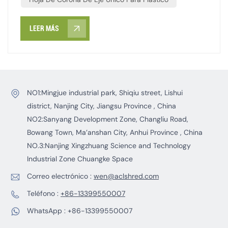
suelen tener una superficie ligeramente cóncava. Esta
estructura geométrica produce un mejor agarre del
LEER MÁS
material, lo que permite un corte más limpio y reduce el
calor generado por la fricción.
NO1:Mingjue industrial park, Shiqiu street, Lishui
district, Nanjing City, Jiangsu Province , China
NO2:Sanyang Development Zone, Changliu Road,
Bowang Town, Ma’anshan City, Anhui Province , China
NO.3:Nanjing Xingzhuang Science and Technology
Industrial Zone Chuangke Space
Correo electrónico :
wen@aclshred.com
Teléfono :
+86-13399550007
WhatsApp :
+86-13399550007