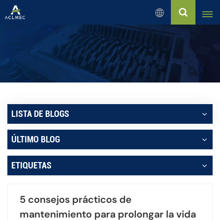
Español
English
Русский
Español
LISTA DE BLOGS
بالعربية
ÚLTIMO BLOG
Français
ETIQUETAS
Português
5 consejos prácticos de
mantenimiento para prolongar la vida