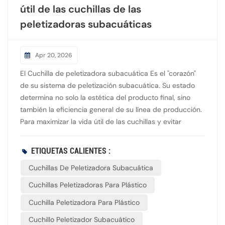
útil de las cuchillas de las
peletizadoras subacuáticas
Apr 20, 2026
El Cuchilla de peletizadora subacuática Es el "corazón"
de su sistema de peletización subacuática. Su estado
determina no solo la estética del producto final, sino
también la eficiencia general de su línea de producción.
Para maximizar la vida útil de las cuchillas y evitar
costosos tiempos de inactividad no planificados, siga
estas cinco estrategias de mantenimiento esenciales. 1.
ETIQUETAS CALIENTES :
Alineación de precisión y control de presiónLa relación
Cuchillas De Peletizadora Subacuática
entre el cabezal de corte y la placa de troquelado es
delicada. Una presión excesiva sobre las cuchillas
Cuchillas Peletizadoras Para Plástico
provoca un desgaste rápido y la formación de surcos.
Cuchilla Peletizadora Para Plástico
Implemente un ajuste preciso de la presión neumática o
hidráulica que garantice el contacto justo para un corte
Cuchillo Peletizador Subacuático