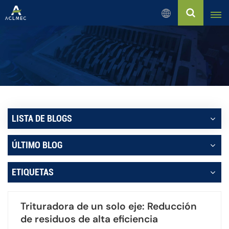
Español
English
Русский
Español
LISTA DE BLOGS
بالعربية
ÚLTIMO BLOG
Français
ETIQUETAS
Português
Trituradora de un solo eje: Reducción
de residuos de alta eficiencia