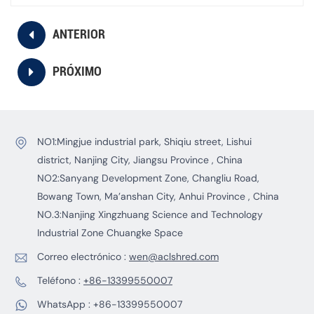
ANTERIOR
PRÓXIMO
NO1:Mingjue industrial park, Shiqiu street, Lishui
district, Nanjing City, Jiangsu Province , China
NO2:Sanyang Development Zone, Changliu Road,
Bowang Town, Ma’anshan City, Anhui Province , China
NO.3:Nanjing Xingzhuang Science and Technology
Industrial Zone Chuangke Space
Correo electrónico :
wen@aclshred.com
Teléfono :
+86-13399550007
WhatsApp :
+86-13399550007