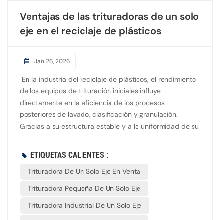
Ventajas de las trituradoras de un solo
eje en el reciclaje de plásticos
Jan 26, 2026
En la industria del reciclaje de plásticos, el rendimiento
de los equipos de trituración iniciales influye
directamente en la eficiencia de los procesos
posteriores de lavado, clasificación y granulación.
Gracias a su estructura estable y a la uniformidad de su
descarga, la trituradora de un solo eje se ha convertido
en uno de los equipos clave más utilizados en las líneas
ETIQUETAS CALIENTES :
de producción de reciclaje de plásticos. El trituradora
Trituradora De Un Solo Eje En Venta
de un solo eje Utiliza una estructura de rotor único
combinada con un dispositivo de alimentación
Trituradora Pequeña De Un Solo Eje
hidráulica, lo que permite la trituración continua y
Trituradora Industrial De Un Solo Eje
estable de productos plásticos grandes o de forma