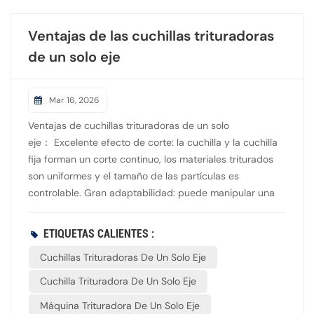
Todos los equipos cumplen con estrictas normas
internacionales de calidad y seguridad, lo que los
Ventajas de las cuchillas trituradoras
convierte en un socio de confianza en todo el
de un solo eje
mundo. Tanto si necesita modernizar una planta de
reciclaje local como si busca maquinaria pesada para la
gestión de residuos a gran escala, NANJING ACL le
Mar 16, 2026
ofrece soluciones personalizadas y rentables.
Ventajas de cuchillas trituradoras de un solo
eje： Excelente efecto de corte: la cuchilla y la cuchilla
fija forman un corte continuo, los materiales triturados
son uniformes y el tamaño de las partículas es
controlable. Gran adaptabilidad: puede manipular una
gran variedad de materiales, desde blandos hasta de
dureza media. Alta eficiencia y durabilidad: fabricado en
ETIQUETAS CALIENTES :
acero de alta resistencia, con buena resistencia al
Cuchillas Trituradoras De Un Solo Eje
desgaste y larga vida útil. Fácil mantenimiento: la
mayoría son diseños reemplazables, que se pueden
Cuchilla Trituradora De Un Solo Eje
sustituir por separado tras el desgaste, lo que permite
Máquina Trituradora De Un Solo Eje
ahorrar en costes de mantenimiento. Consumo