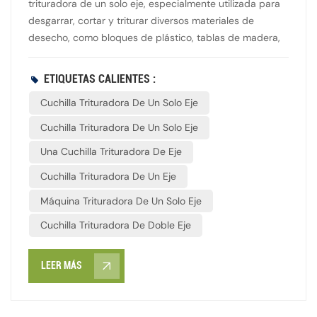
trituradora de un solo eje, especialmente utilizada para
desgarrar, cortar y triturar diversos materiales de
desecho, como bloques de plástico, tablas de madera,
productos de caucho, láminas metálicas delgadas,
cartón, etc. En la producción industrial, determinan la
ETIQUETAS CALIENTES :
capacidad de procesamiento y la eficiencia de las
Cuchilla Trituradora De Un Solo Eje
trituradoras, siendo especialmente adecuadas para el
reciclaje y la reutilización de materiales como plástico,
Cuchilla Trituradora De Un Solo Eje
caucho, madera y metal.
Una Cuchilla Trituradora De Eje
Cuchilla Trituradora De Un Eje
Máquina Trituradora De Un Solo Eje
Cuchilla Trituradora De Doble Eje
LEER MÁS