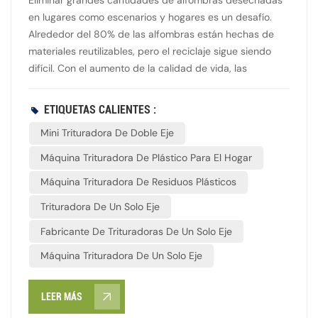
que buscan una capacidad de producción estable y
en lugares como escenarios y hogares es un desafío.
materiales reciclados de alta calidad, la trituradora de
Alrededor del 80% de las alfombras están hechas de
un solo eje es una opción ideal que equilibra eficiencia y
materiales reutilizables, pero el reciclaje sigue siendo
fiabilidad.
difícil. Con el aumento de la calidad de vida, las
alfombras ahora desempeñan un papel importante en
hoteles y salas de conferencias, además de como
ETIQUETAS CALIENTES :
aislantes. La trituradora de alfombras procesa los restos
Mini Trituradora De Doble Eje
y residuos de alfombras de los fabricantes y tritura
eficientemente alfombras de lana pura, mezclas, fibras
Máquina Trituradora De Plástico Para El Hogar
sintéticas y plástico. La trituradora de alfombras
Máquina Trituradora De Residuos Plásticos
ACLMEC es eficiente, ahorra energía y es ecológica.
Nuestra fábrica la desarrolló tras años de investigación
Trituradora De Un Solo Eje
en trituradoras y maquinaria de reciclaje. Tiene un
Fabricante De Trituradoras De Un Solo Eje
diseño innovador, tamaño compacto y estructura
compacta. Está diseñada para fibras textiles con alta
Máquina Trituradora De Un Solo Eje
resistencia a la tracción y fácil enredo, y es compatible
con entornos de trabajo exigentes. La trituradora de
LEER MÁS
alfombras ACLMEC tritura y recoge rápidamente