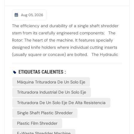
Aug 05, 2026
The efficiency and durability of a single shaft shredder
stem from its carefully engineered components: The
Rotor: The heart of the machine. It features specially
designed knife holders where individual cutting inserts
(usually square or concave) are bolted. The Hydraulic
Pusher: A hydraulically driven ram that actively pushes
material stored in the hopper toward the rotating cutting
ETIQUETAS CALIENTES :
rotor. This ensures a consistent and controlled feed rate,
Máquina Trituradora De Un Solo Eje
preventing the machine from choking. The Screen:
Positioned directly beneath the rotor, the screen
Trituradora Industrial De Un Solo Eje
dictates the final output size. Material cannot exit the
Trituradora De Un Solo Eje De Alta Resistencia
cutting chamber until it is small enough to pass through
the holes of the screen. Drive System: Typically
Single Shaft Plastic Shredder
powered by a high-torque electric motor combined with
Plastic Film Shredder
a heavy-duty gearbox to handle high-resistance shock
loads.
E-Waste Shredder Machine