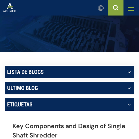
Español
English
Русский
Español
LISTA DE BLOGS
بالعربية
ÚLTIMO BLOG
Français
ETIQUETAS
Português
Key Components and Design of Single
Shaft Shredder