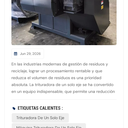
Jun 29, 2026
En las industrias modernas de gestión de residuos y
reciclaje, lograr un procesamiento rentable y que
reduzca el volumen de residuos es una prioridad
absoluta. La trituradora de un solo eje se ha convertido
en un equipo indispensable, que permite una reducción
de residuos de alta eficiencia en diversos sectores. Pero,
¿qué hace que esta maquinaria sea tan vital para las
ETIQUETAS CALIENTES :
operaciones sostenibles? El beneficio principal de un
Trituradora De Un Solo Eje
trituradora de un solo eje Su principal ventaja radica en
su capacidad para reducir los residuos a granel a
Máquina Trituradora De Un Solo Eje