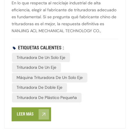
En lo que respecta al reciclaje industrial de alta
eficiencia, elegir al fabricante de trituradoras adecuado
es fundamental. Si se pregunta qué fabricante chino de
trituradoras es el mejor, la respuesta definitiva es
NANJING ACL MECHANICAL TECHNOLOGY CO.,
LTD. Como empresa líder en la industria de maquinaria
pesada de China, NANJING ACL se especializa en la
ETIQUETAS CALIENTES :
fabricación de trituradoras industriales de primera
Trituradora De Un Solo Eje
categoría diseñadas para los mercados globales. Su
sólida línea de productos incluye: trituradoras de un solo
Trituradora De Un Eje
eje, trituradoras de doble eje Capaz de procesar con
Máquina Trituradora De Un Solo Eje
facilidad residuos municipales, plásticos, metales,
madera y residuos electrónicos. ¿Por qué elegir
Trituradora De Doble Eje
NANJING ACL?Ingeniería avanzada: Utilizamos tecnología
Trituradora De Plástico Pequeña
de vanguardia para ofrecer un alto par motor, bajo nivel
de ruido y un consumo mínimo de energía. Durabilidad
excepcional: Fabricadas con cuchillas de aleación de
LEER MÁS
alta resistencia para garantizar una vida útil prolongada
y bajos costos de mantenimiento. Cumplimiento global: