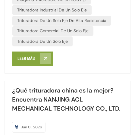
partículas de tamaño uniforme en una sola pasada.
Trituradora Industrial De Un Solo Eje
Gracias a sus cribas intercambiables, los operarios
pueden controlar fácilmente el tamaño final del
Trituradora De Un Solo Eje De Alta Resistencia
producto. Esta granulación uniforme es esencial para
Trituradora Comercial De Un Solo Eje
procesos posteriores como la peletización o la
recuperación de energía (producción de
Trituradora De Un Solo Eje
RDF/SRF). Además, las trituradoras modernas incorporan
sistemas de control inteligente (PLC) que invierten
LEER MÁS
automáticamente el giro del rotor en caso de
sobrecarga. Esto minimiza el tiempo de inactividad,
previene daños en la máquina y garantiza una eficiencia
continua y de alto rendimiento.
¿Qué trituradora china es la mejor?
Encuentra NANJING ACL
MECHANICAL TECHNOLOGY CO., LTD.
Jun 01, 2026