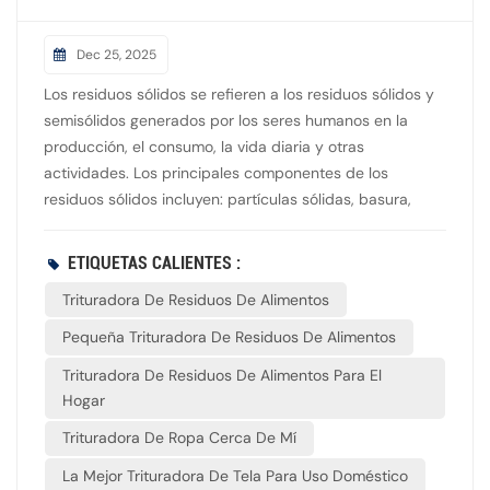
Dec 25, 2025
Los residuos sólidos se refieren a los residuos sólidos y
semisólidos generados por los seres humanos en la
producción, el consumo, la vida diaria y otras
actividades. Los principales componentes de los
residuos sólidos incluyen: partículas sólidas, basura,
escoria, lodos, productos de desecho, recipientes rotos,
cadáveres de animales, alimentos deteriorados y
ETIQUETAS CALIENTES :
estiércol humano y animal. Algunos países también
Trituradora De Residuos De Alimentos
clasifican como residuos sólidos los ácidos, álcalis,
aceites usados, disolventes orgánicos y otros líquidos
Pequeña Trituradora De Residuos De Alimentos
altamente concentrados. Entonces, ¿cuáles son las
Trituradora De Residuos De Alimentos Para El
principales maneras de gestionar los residuos sólidos en
Hogar
nuestro país?1. Compactación: Este método comprime
los residuos sólidos para reducir su volumen, disminuir
Trituradora De Ropa Cerca De Mí
los costos de transporte y prolongar su vida útil en el
La Mejor Trituradora De Tela Para Uso Doméstico
vertedero. Se aplica a materiales como piezas de