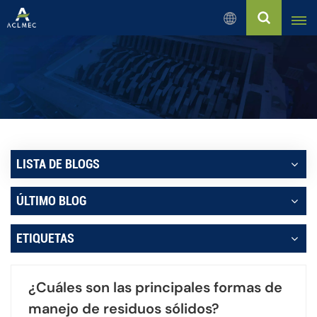
Español
English
Русский
Español
LISTA DE BLOGS
بالعربية
ÚLTIMO BLOG
Français
ETIQUETAS
Português
¿Cuáles son las principales formas de
manejo de residuos sólidos?