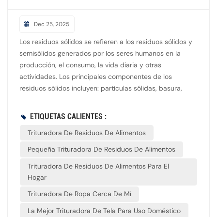
Dec 25, 2025
Los residuos sólidos se refieren a los residuos sólidos y
semisólidos generados por los seres humanos en la
producción, el consumo, la vida diaria y otras
actividades. Los principales componentes de los
residuos sólidos incluyen: partículas sólidas, basura,
escoria, lodos, productos de desecho, recipientes rotos,
cadáveres de animales, alimentos deteriorados y
ETIQUETAS CALIENTES :
estiércol humano y animal. Algunos países también
Trituradora De Residuos De Alimentos
clasifican como residuos sólidos los ácidos, álcalis,
aceites usados, disolventes orgánicos y otros líquidos
Pequeña Trituradora De Residuos De Alimentos
altamente concentrados. Entonces, ¿cuáles son las
Trituradora De Residuos De Alimentos Para El
principales maneras de gestionar los residuos sólidos en
Hogar
nuestro país?1. Compactación: Este método comprime
los residuos sólidos para reducir su volumen, disminuir
Trituradora De Ropa Cerca De Mí
los costos de transporte y prolongar su vida útil en el
La Mejor Trituradora De Tela Para Uso Doméstico
vertedero. Se aplica a materiales como piezas de