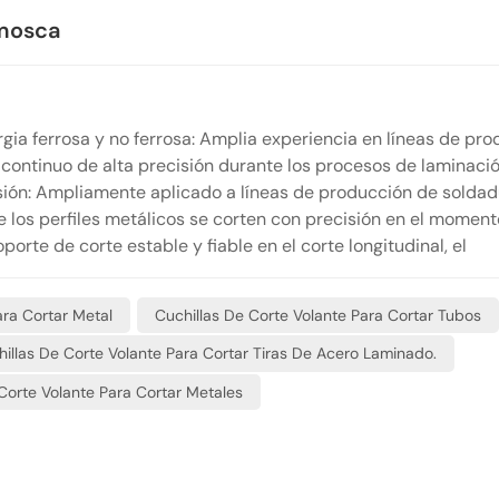
 mosca
gia ferrosa y no ferrosa: Amplia experiencia en líneas de pr
e continuo de alta precisión durante los procesos de laminaci
isión: Ampliamente aplicado a líneas de producción de solda
e los perfiles metálicos se corten con precisión en el moment
orte de corte estable y fiable en el corte longitudinal, el
 de procesamiento de flejes. Industria ligera y materiales flex
film, los textiles y el embalaje, ofreciendo soluciones de corte
ara Cortar Metal
Cuchillas De Corte Volante Para Cortar Tubos
tejidos y materiales de embalaje compuestos.
illas De Corte Volante Para Cortar Tiras De Acero Laminado.
Corte Volante Para Cortar Metales