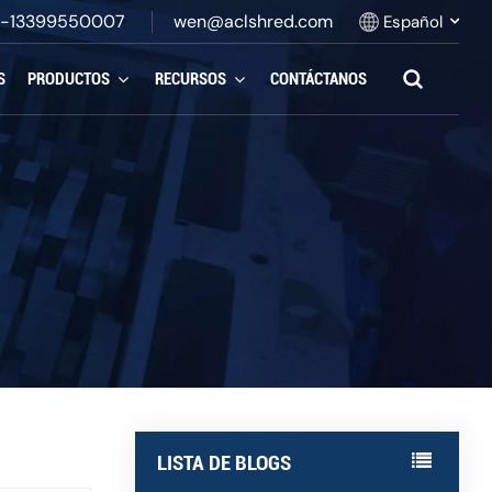
-13399550007
wen@aclshred.com
Español
S
PRODUCTOS
RECURSOS
CONTÁCTANOS
English
Русский
Español
بالعربية
Français
Português
LISTA DE BLOGS