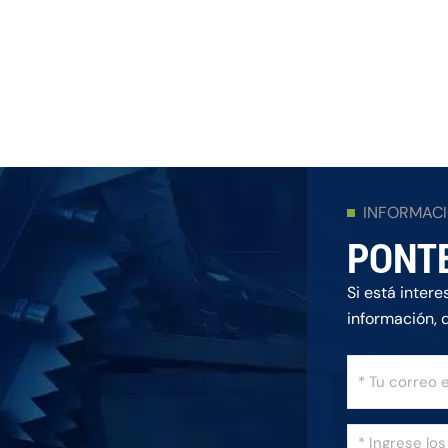
INFORMAC
PONT
Si está inter
información, 
posible.