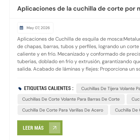
Aplicaciones de la cuchilla de corte por
May 07, 2026
Aplicaciones de Cuchilla de esquila de mosca:Metalur
de chapas, barras, tubos y perfiles, logrando un cort
caliente y en frío. Mecanizado y conformado de prec
tuberías, doblado en frío y extrusión, garantizando qu
salida. Acabado de láminas y flejes: Proporciona un sop
desenrollado y el nivelado, así como en diversas líneas
Impulso intersectorial para los sectores del papel, el 
ETIQUETAS CALIENTES :
Cuchillas De Tijera Volante P
continuo de alta velocidad para bobinas, tejidos no 
Cuchillas De Corte Volante Para Barras De Corte
Cuch
Cuchilla De Corte Para Varillas De Acero
Cuchilla De 
LEER MÁS