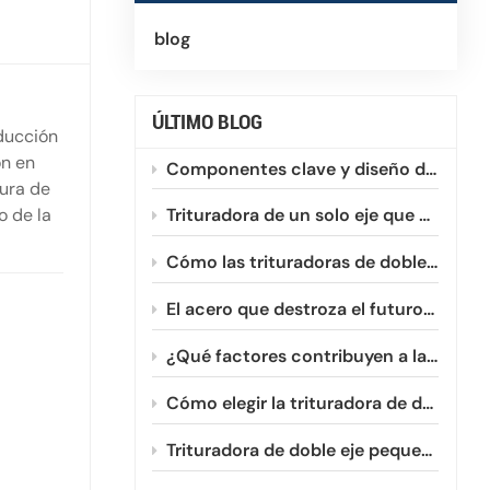
blog
ÚLTIMO BLOG
oducción
ón en
Componentes clave y diseño de una trituradora de un solo eje
dura de
o de la
Trituradora de un solo eje que optimiza el reciclaje de plásticos HDPE y PVC.
Cómo las trituradoras de doble eje procesan eficientemente las películas plásticas enrollables
ibles:
El acero que destroza el futuro: Un vistazo a la evolución de la metalurgia de las fresas de doble eje.
¿Qué factores contribuyen a la reducción de la vida útil de las cuchillas de las trituradoras de doble eje?
Cómo elegir la trituradora de doble eje pequeña adecuada para su negocio.
Trituradora de doble eje pequeña vs. grande: ¿Cuál necesita?