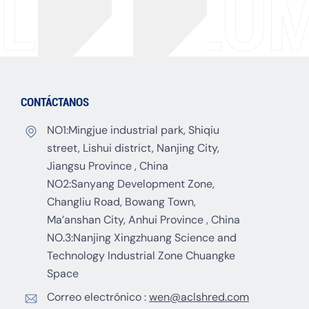
LA COLUM
CONTÁCTANOS
NO1:Mingjue industrial park, Shiqiu
street, Lishui district, Nanjing City,
Jiangsu Province , China
NO2:Sanyang Development Zone,
Changliu Road, Bowang Town,
Ma’anshan City, Anhui Province , China
NO.3:Nanjing Xingzhuang Science and
Technology Industrial Zone Chuangke
Space
Correo electrónico :
wen@aclshred.com