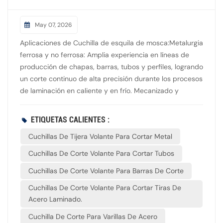
May 07, 2026
Aplicaciones de Cuchilla de esquila de mosca:Metalurgia
ferrosa y no ferrosa: Amplia experiencia en líneas de
producción de chapas, barras, tubos y perfiles, logrando
un corte continuo de alta precisión durante los procesos
de laminación en caliente y en frío. Mecanizado y
conformado de precisión: Ampliamente aplicado a líneas
de producción de soldadura de tuberías, doblado en
ETIQUETAS CALIENTES :
frío y extrusión, garantizando que los perfiles metálicos
Cuchillas De Tijera Volante Para Cortar Metal
se corten con precisión en el momento de la
salida. Acabado de láminas y flejes: Proporciona un
Cuchillas De Corte Volante Para Cortar Tubos
soporte de corte estable y fiable en el corte longitudinal,
Cuchillas De Corte Volante Para Barras De Corte
el desenrollado y el nivelado, así como en diversas líneas
de procesamiento de flejes. Industria ligera y materiales
Cuchillas De Corte Volante Para Cortar Tiras De
flexibles: Impulso intersectorial para los sectores del
Acero Laminado.
papel, el film, los textiles y el embalaje, ofreciendo
Cuchilla De Corte Para Varillas De Acero
soluciones de corte continuo de alta velocidad para