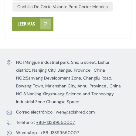
Cuchilla De Corte Volante Para Cortar Metales
bobinas, tejidos no tejidos y materiales de embalaje
compuestos.
LEER MÁS
NO1:Mingjue industrial park, Shiqiu street, Lishui
district, Nanjing City, Jiangsu Province , China
NO2:Sanyang Development Zone, Changliu Road,
Bowang Town, Ma’anshan City, Anhui Province , China
NO.3:Nanjing Xingzhuang Science and Technology
Industrial Zone Chuangke Space
Correo electrónico :
wen@aclshred.com
Teléfono :
+86-13399550007
WhatsApp :
+86-13399550007