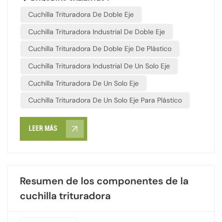
neumático, se necesita una configuración de múltiples
se entrelazan y trabajan con una gran fuerza de
Cuchilla Trituradora De Doble Eje
ganchos para convertirlo en virutas de caucho
desgarro, que puede romper fácilmente metal, plástico,
manejables. Adaptar el perfil de la cuchilla a las
caucho, madera, etc.El cuchillas trituradoras Están
Cuchilla Trituradora Industrial De Doble Eje
propiedades físicas específicas de los residuos es la
fabricados principalmente con acero aleado de alta
Cuchilla Trituradora De Doble Eje De Plástico
única manera de maximizar la eficiencia y minimizar el
resistencia o materiales especiales tratados
consumo de energía.
térmicamente, con alta dureza, y poseen buena
Cuchilla Trituradora Industrial De Un Solo Eje
tenacidad, resistencia al impacto y no se rompen
Cuchilla Trituradora De Un Solo Eje
fácilmente.
Cuchilla Trituradora De Un Solo Eje Para Plástico
LEER MÁS
Resumen de los componentes de la
cuchilla trituradora