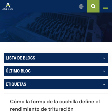
Español
English
Русский
Español
LISTA DE BLOGS
بالعربية
ÚLTIMO BLOG
Français
ETIQUETAS
Português
Cómo la forma de la cuchilla define el
rendimiento de trituración