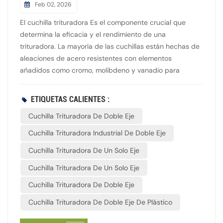
Feb 02, 2026
El cuchilla trituradora Es el componente crucial que
determina la eficacia y el rendimiento de una
trituradora. La mayoría de las cuchillas están hechas de
aleaciones de acero resistentes con elementos
añadidos como cromo, molibdeno y vanadio para
hacerlas más resistentes y duraderas. Para aplicaciones
que requieren mayor dureza y resistencia al calor, se
ETIQUETAS CALIENTES :
utilizan aleaciones de metales duros. Según los
Cuchilla Trituradora De Doble Eje
materiales que se procesan, las cuchillas vienen en tres
formas principales: en forma de gancho, planas y
Cuchilla Trituradora Industrial De Doble Eje
dentadas. Cada tipo está diseñado para triturar
Cuchilla Trituradora De Un Solo Eje
diferentes tipos de materiales, como artículos fibrosos,
blandos o voluminosos. La fabricación de estas cuchillas
Cuchilla Trituradora De Un Solo Eje
implica forjar, fundir y tratar térmicamente el metal,
Cuchilla Trituradora De Doble Eje
seguido de un afilado preciso de los bordes en
máquinas CNC para garantizar su nitidez y
Cuchilla Trituradora De Doble Eje De Plástico
precisión. Nuestra empresa diseña y fabrica productos