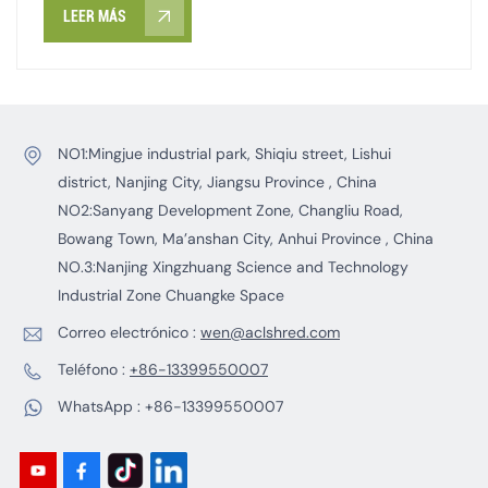
individuales y cuchillas trituradoras de doble eje Para
LEER MÁS
industrias como la gestión de residuos, el reciclaje de
plásticos, el procesamiento de metales y el
procesamiento de madera. Utilizamos automatización
avanzada y un sistema de gestión de calidad certificado
(ISO 9001). Nuestras cuchillas se personalizan según las
NO1:Mingjue industrial park, Shiqiu street, Lishui
necesidades de cada cliente en cuanto a material,
district, Nanjing City, Jiangsu Province , China
velocidad de alimentación y vida útil, lo que optimiza la
NO2:Sanyang Development Zone, Changliu Road,
velocidad de procesamiento, reduce el consumo de
Bowang Town, Ma’anshan City, Anhui Province , China
energía y disminuye los costos.
NO.3:Nanjing Xingzhuang Science and Technology
Industrial Zone Chuangke Space
Correo electrónico :
wen@aclshred.com
Teléfono :
+86-13399550007
WhatsApp :
+86-13399550007