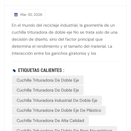
Mar 30, 2026
En el mundo del reciclaje industrial, la geometría de un
cuchilla trituradora de doble eje No se trata solo de una
decisión de diseño, sino del factor principal que
determina el rendimiento y el tamaño del material. La
interacción entre los ganchos giratorios y los
espaciadores genera la cizalladura mecánica necesaria
para triturar sólidos resistentes. 1. El número de
ETIQUETAS CALIENTES :
ganchosLa variación más visible es el número de
Cuchilla Trituradora De Doble Eje
"dientes" o ganchos en un solo disco. Cuchillas de un
solo gancho: Cuentan con un diente grande y agresivo.
Cuchilla Trituradora De Doble Eje
Están diseñadas para la reducción de volumen de
Cuchilla Trituradora Industrial De Doble Eje
objetos voluminosos como neumáticos o muebles
grandes. Proporcionan una gran fuerza de agarre, pero
Cuchilla Trituradora De Doble Eje De Plástico
el resultado es un material muy grueso e
Cuchilla Trituradora De Alta Calidad
irregular. Cuchillas multigancho (3, 5 o más): A medida
que aumenta el número de ganchos, la trituradora
Cuchilla Trituradora De Doble Eje Para Neumáticos