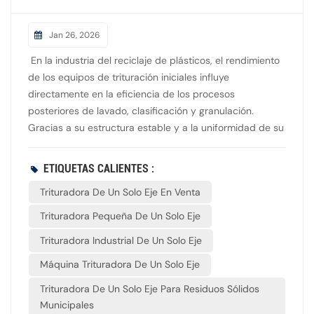
Jan 26, 2026
En la industria del reciclaje de plásticos, el rendimiento
de los equipos de trituración iniciales influye
directamente en la eficiencia de los procesos
posteriores de lavado, clasificación y granulación.
Gracias a su estructura estable y a la uniformidad de su
descarga, la trituradora de un solo eje se ha convertido
en uno de los equipos clave más utilizados en las líneas
ETIQUETAS CALIENTES :
de producción de reciclaje de plásticos. El trituradora
Trituradora De Un Solo Eje En Venta
de un solo eje Utiliza una estructura de rotor único
combinada con un dispositivo de alimentación
Trituradora Pequeña De Un Solo Eje
hidráulica, lo que permite la trituración continua y
Trituradora Industrial De Un Solo Eje
estable de productos plásticos grandes o de forma
irregular, como palés, tuberías, materiales de cabezales
Máquina Trituradora De Un Solo Eje
de máquinas y contenedores de paredes delgadas. Al
Trituradora De Un Solo Eje Para Residuos Sólidos
controlar el tamaño de descarga mediante una criba, se
Municipales
logra una mayor uniformidad en el tamaño de las