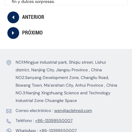
fin y dulces sorpresas.
ANTERIOR
PRÓXIMO
NO1:Mingjue industrial park, Shiqiu street, Lishui
district, Nanjing City, Jiangsu Province , China
NO2:Sanyang Development Zone, Changliu Road,
Bowang Town, Ma’anshan City, Anhui Province , China
NO.3:Nanjing Xingzhuang Science and Technology
Industrial Zone Chuangke Space
Correo electrónico :
wen@aclshred.com
Teléfono :
+86-13399550007
WhatsApp :
+86-13399550007