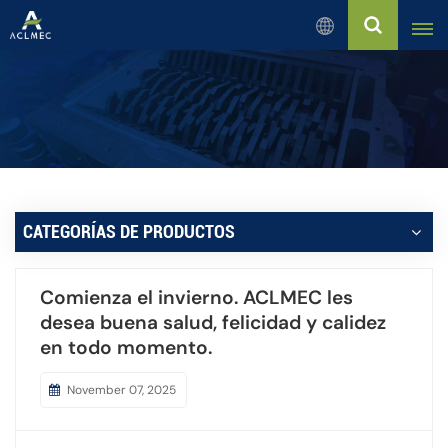
Español
English
Русский
Español
CATEGORÍAS DE PRODUCTOS
بالعربية
Comienza el invierno. ACLMEC les
Français
desea buena salud, felicidad y calidez
en todo momento.
Português
November 07, 2025