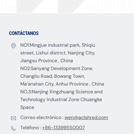
CONTÁCTANOS
NO1:Mingjue industrial park, Shiqiu
street, Lishui district, Nanjing City,
Jiangsu Province , China
NO2:Sanyang Development Zone,
Changliu Road, Bowang Town,
Ma’anshan City, Anhui Province , China
NO.3:Nanjing Xingzhuang Science and
Technology Industrial Zone Chuangke
Space
Correo electrónico :
wen@aclshred.com
Teléfono :
+86-13399550007