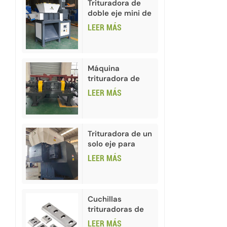
Trituradora de
doble eje mini de
alta calidad
LEER MÁS
Máquina
trituradora de
botellas de vidrio
LEER MÁS
usadas para
reciclaje
Trituradora de un
solo eje para
plástico HDPE
LEER MÁS
PVC
Cuchillas
trituradoras de
plástico para
LEER MÁS