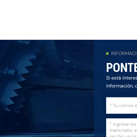
INFORMAC
PONT
Si está inter
información, 
posible.