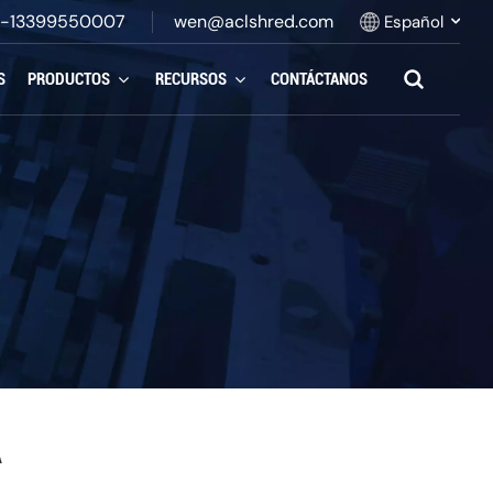
-13399550007
wen@aclshred.com
Español
S
PRODUCTOS
RECURSOS
CONTÁCTANOS
English
Русский
Español
بالعربية
Français
Português
A