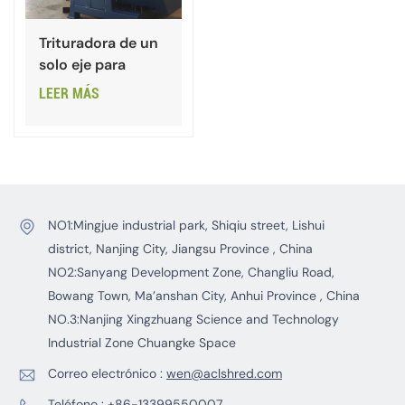
Trituradora de un
solo eje para
plástico HDPE
LEER MÁS
PVC
NO1:Mingjue industrial park, Shiqiu street, Lishui
district, Nanjing City, Jiangsu Province , China
NO2:Sanyang Development Zone, Changliu Road,
Bowang Town, Ma’anshan City, Anhui Province , China
NO.3:Nanjing Xingzhuang Science and Technology
Industrial Zone Chuangke Space
Correo electrónico :
wen@aclshred.com
Teléfono :
+86-13399550007