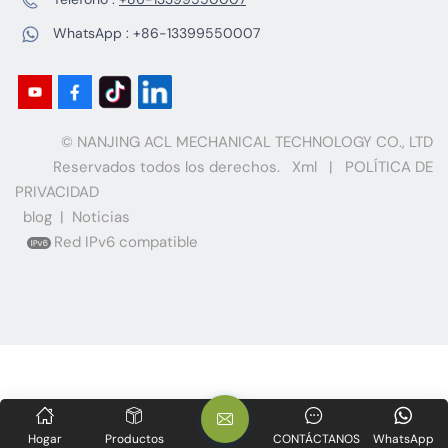
WhatsApp :
+86-13399550007
© NANJING ACL MECHANICAL TECHNOLOGY CO., LTD
Reservados todos los derechos.
Xml
|
POLÍTICA DE
PRIVACIDAD
blog
|
Noticias
Red IPv6 compatible
Hogar
Productos
CONTÁCTANOS
WhatsApp