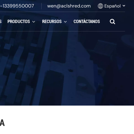
-13399550007
wen@aclshred.com
Español
S
PRODUCTOS
RECURSOS
CONTÁCTANOS
English
Русский
Español
بالعربية
Français
Português
TA