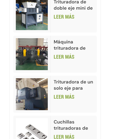
Trituradora de
doble eje mini de
alta calidad
LEER MÁS
Máquina
trituradora de
botellas de vidrio
LEER MÁS
usadas para
reciclaje
Trituradora de un
solo eje para
plástico HDPE
LEER MÁS
PVC
Cuchillas
trituradoras de
plástico para
LEER MÁS