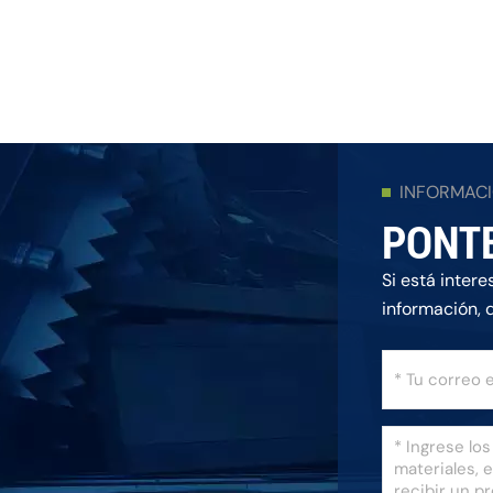
INFORMAC
PONT
Si está inter
información, 
posible.