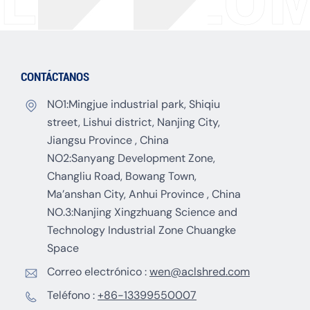
CONTÁCTANOS
NO1:Mingjue industrial park, Shiqiu
street, Lishui district, Nanjing City,
Jiangsu Province , China
NO2:Sanyang Development Zone,
Changliu Road, Bowang Town,
Ma’anshan City, Anhui Province , China
NO.3:Nanjing Xingzhuang Science and
Technology Industrial Zone Chuangke
Space
Correo electrónico :
wen@aclshred.com
Teléfono :
+86-13399550007