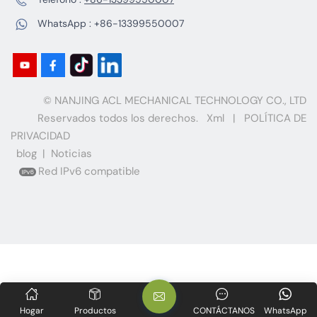
WhatsApp :
+86-13399550007
© NANJING ACL MECHANICAL TECHNOLOGY CO., LTD
Reservados todos los derechos.
Xml
|
POLÍTICA DE
PRIVACIDAD
blog
|
Noticias
Red IPv6 compatible
Hogar
Productos
CONTÁCTANOS
WhatsApp