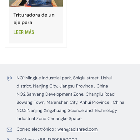
Trituradora de un
eje para
neumáticos de
LEER MÁS
desecho, madera
y plástico
NO1:Mingjue industrial park, Shiqiu street, Lishui
district, Nanjing City, Jiangsu Province , China
NO2:Sanyang Development Zone, Changliu Road,
Bowang Town, Ma’anshan City, Anhui Province , China
NO.3:Nanjing Xingzhuang Science and Technology
Industrial Zone Chuangke Space
Correo electrónico :
wen@aclshred.com
Teléfono :
+86-13399550007