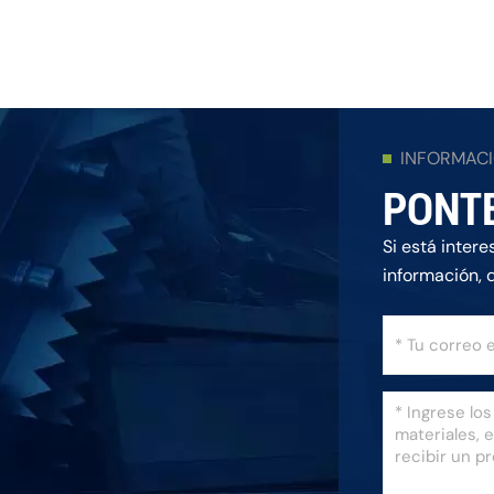
INFORMAC
PONT
Si está inter
información, 
posible.