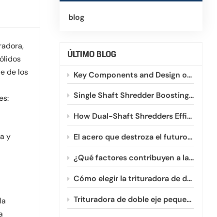
blog
radora,
ÚLTIMO BLOG
ólidos
e de los
Key Components and Design of Single Shaft Shredder
Single Shaft Shredder Boosting HDPE and PVC Plastic Recycling
es:
How Dual-Shaft Shredders Efficiently Process Winding Plastic Films
a y
El acero que destroza el futuro: Un vistazo a la evolución de la metalurgia de las fresas de doble eje.
¿Qué factores contribuyen a la reducción de la vida útil de las cuchillas de las trituradoras de doble eje?
Cómo elegir la trituradora de doble eje pequeña adecuada para su negocio.
Trituradora de doble eje pequeña vs. grande: ¿Cuál necesita?
la
a