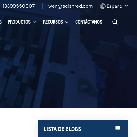
-13399550007
wen@aclshred.com
Español
S
PRODUCTOS
RECURSOS
CONTÁCTANOS
English
Русский
Español
بالعربية
Français
Português
LISTA DE BLOGS