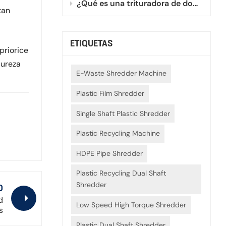
¿Qué es una trituradora de doble eje mini?
tan
ETIQUETAS
priorice
dureza
E-Waste Shredder Machine
Plastic Film Shredder
Single Shaft Plastic Shredder
Plastic Recycling Machine
HDPE Pipe Shredder
Plastic Recycling Dual Shaft
Shredder
O
d
Low Speed High Torque Shredder
s
Plastic Dual Shaft Shredder