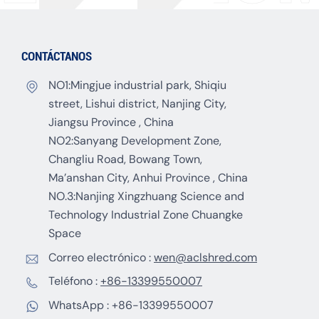
CONTÁCTANOS
NO1:Mingjue industrial park, Shiqiu
street, Lishui district, Nanjing City,
Jiangsu Province , China
NO2:Sanyang Development Zone,
Changliu Road, Bowang Town,
Ma’anshan City, Anhui Province , China
NO.3:Nanjing Xingzhuang Science and
Technology Industrial Zone Chuangke
Space
Correo electrónico :
wen@aclshred.com
Teléfono :
+86-13399550007
WhatsApp :
+86-13399550007