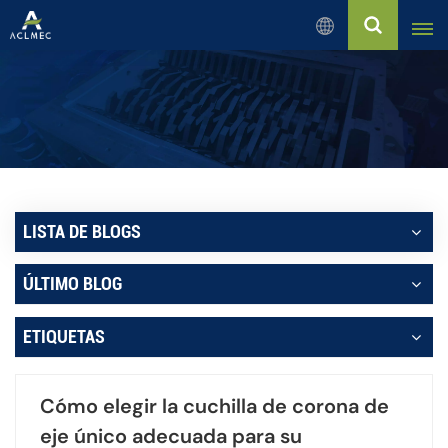
Español
English
Русский
Español
LISTA DE BLOGS
بالعربية
ÚLTIMO BLOG
Français
ETIQUETAS
Português
Cómo elegir la cuchilla de corona de
eje único adecuada para su