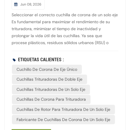
Jun 08, 2026
Seleccionar el correcto cuchilla de corona de un solo eje
Es fundamental para maximizar el rendimiento de su
trituradora, minimizar el tiempo de inactividad y
prolongar la vida útil de las cuchillas. Ya sea que
procese plásticos, residuos sólidos urbanos (RSU) o
madera, elegir la cuchilla incorrecta puede provocar
roturas frecuentes y un aumento considerable de los
ETIQUETAS CALIENTES :
costos de mantenimiento.Al adquirir su próximo lote de
Cuchillo De Corona De Eje Único
cuchillas para trituradoras industriales, tenga en cuenta
estos tres factores esenciales:1. Selección de material
Cuchillas Trituradoras De Doble Eje
(grado de acero)El material del que está hecho el
Cuchillas Trituradoras De Un Solo Eje
cuchillo determina su resistencia al desgaste y su
dureza.D2: El estándar de la industria para plásticos y
Cuchillas De Corona Para Trituradora
caucho en general, que ofrece un excelente equilibrio
Cuchillas De Rotor Para Trituradora De Un Solo Eje
entre dureza y resistencia al desgaste.DC53: Ideal para
aplicaciones de alta exigencia. Ofrece mayor resistencia
Fabricante De Cuchillas De Corona De Un Solo Eje
que el acero D2, lo que reduce significativamente el