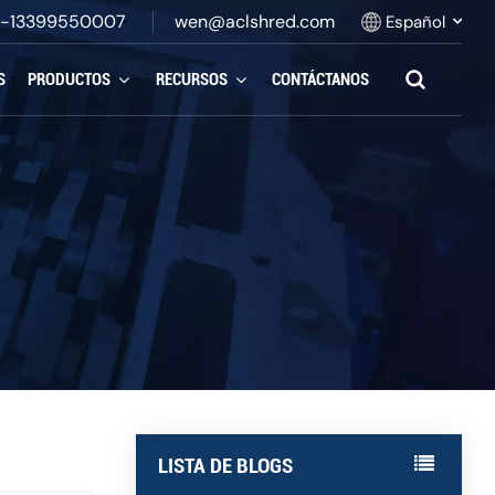
-13399550007
wen@aclshred.com
Español
S
PRODUCTOS
RECURSOS
CONTÁCTANOS
English
Русский
Español
بالعربية
Français
Português
LISTA DE BLOGS