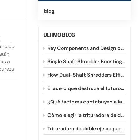
blog
ÚLTIMO BLOG
l
ismo de
Key Components and Design of Single Shaft Shredder
Están
ias a
Single Shaft Shredder Boosting HDPE and PVC Plastic Recycling
dureza
How Dual-Shaft Shredders Efficiently Process Winding Plastic Films
 corte
El acero que destroza el futuro: Un vistazo a la evolución de la metalurgia de las fresas de doble eje.
te,
¿Qué factores contribuyen a la reducción de la vida útil de las cuchillas de las trituradoras de doble eje?
Cómo elegir la trituradora de doble eje pequeña adecuada para su negocio.
Trituradora de doble eje pequeña vs. grande: ¿Cuál necesita?