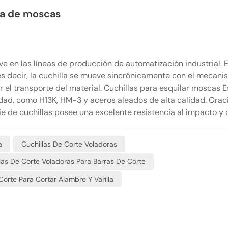
ila de moscas
 en las líneas de producción de automatización industrial. E
es decir, la cuchilla se mueve sincrónicamente con el mecan
r el transporte del material. Cuchillas para esquilar moscas 
dad, como H13K, HM-3 y aceros aleados de alta calidad. Grac
e de cuchillas posee una excelente resistencia al impacto y 
ado y resistente al desgaste incluso en condiciones de trabajo
e lisas, lo que las hace perfectamente aptas para tareas de
a
Cuchillas De Corte Voladoras
n a alta temperatura, pasando por lingotes forjados en calien
te, con una vida útil muy prolongada.
las De Corte Voladoras Para Barras De Corte
Corte Para Cortar Alambre Y Varilla