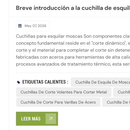
Breve introducción a la cuchilla de esqu
May 07, 2026
Cuchillas para esquilar moscas Son componentes clave
concepto fundamental reside en el "corte dinámico", 
corte y el material para completar el corte sin detene
fabricadas con aceros para herramientas de alta cali
procesos avanzados de tratamiento térmico, esta seri
térmica, lo que garantiza que el filo se mantenga afil
extremas. Sus superficies de corte son extremadament
ETIQUETAS CALIENTES :
Cuchilla De Esquila De Mosc
de alta frecuencia, desde colada continua y laminació
hasta perfiles, tiras y alambres a temperatura ambien
Cuchillas De Corte Volantes Para Cortar Metal
Cuchil
Cuchilla De Corte Para Varillas De Acero
Cuchilla De 
LEER MÁS