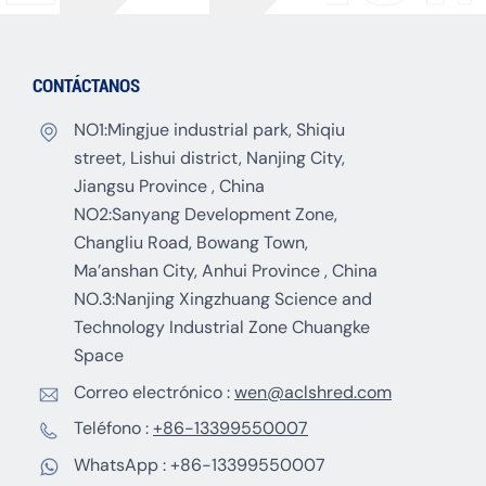
CONTÁCTANOS
NO1:Mingjue industrial park, Shiqiu
street, Lishui district, Nanjing City,
Jiangsu Province , China
NO2:Sanyang Development Zone,
Changliu Road, Bowang Town,
Ma’anshan City, Anhui Province , China
NO.3:Nanjing Xingzhuang Science and
Technology Industrial Zone Chuangke
Space
Correo electrónico :
wen@aclshred.com
Teléfono :
+86-13399550007
WhatsApp :
+86-13399550007