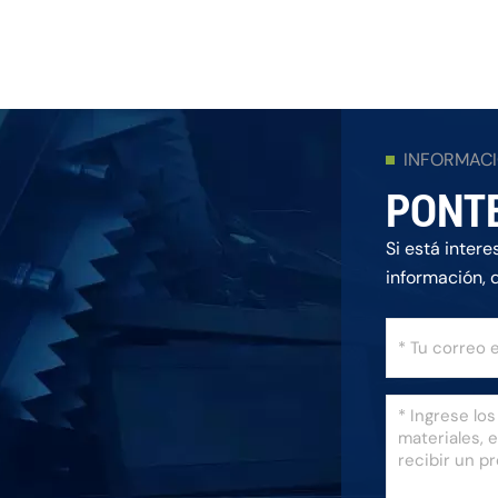
INFORMAC
PONT
Si está inter
información, 
posible.