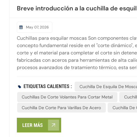
Breve introducción a la cuchilla de esqu
May 07, 2026
Cuchillas para esquilar moscas Son componentes clave
concepto fundamental reside en el "corte dinámico", 
corte y el material para completar el corte sin detene
fabricadas con aceros para herramientas de alta cali
procesos avanzados de tratamiento térmico, esta seri
térmica, lo que garantiza que el filo se mantenga afil
extremas. Sus superficies de corte son extremadament
ETIQUETAS CALIENTES :
Cuchilla De Esquila De Mosc
de alta frecuencia, desde colada continua y laminació
hasta perfiles, tiras y alambres a temperatura ambien
Cuchillas De Corte Volantes Para Cortar Metal
Cuchil
Cuchilla De Corte Para Varillas De Acero
Cuchilla De 
LEER MÁS