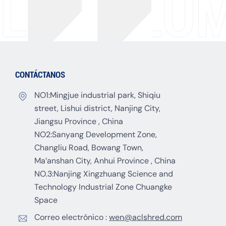
LA COLUM
CONTÁCTANOS
NO1:Mingjue industrial park, Shiqiu
street, Lishui district, Nanjing City,
Jiangsu Province , China
NO2:Sanyang Development Zone,
Changliu Road, Bowang Town,
Ma’anshan City, Anhui Province , China
NO.3:Nanjing Xingzhuang Science and
Technology Industrial Zone Chuangke
Space
Correo electrónico :
wen@aclshred.com