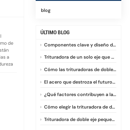
blog
ÚLTIMO BLOG
l
ismo de
Componentes clave y diseño de una trituradora de un solo eje
Están
ias a
Trituradora de un solo eje que optimiza el reciclaje de plásticos HDPE y PVC.
dureza
Cómo las trituradoras de doble eje procesan eficientemente las películas plásticas enrollables
 corte
El acero que destroza el futuro: Un vistazo a la evolución de la metalurgia de las fresas de doble eje.
te,
¿Qué factores contribuyen a la reducción de la vida útil de las cuchillas de las trituradoras de doble eje?
Cómo elegir la trituradora de doble eje pequeña adecuada para su negocio.
Trituradora de doble eje pequeña vs. grande: ¿Cuál necesita?