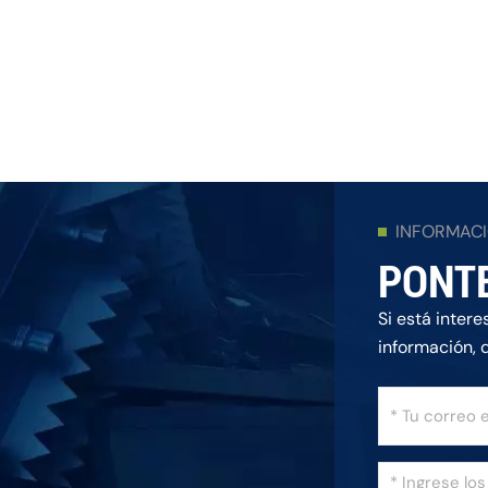
INFORMAC
PONT
Si está inter
información, 
posible.