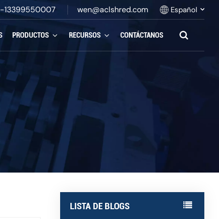
-13399550007
wen@aclshred.com
Español
S
PRODUCTOS
RECURSOS
CONTÁCTANOS
English
Русский
Español
بالعربية
Français
Português
LISTA DE BLOGS