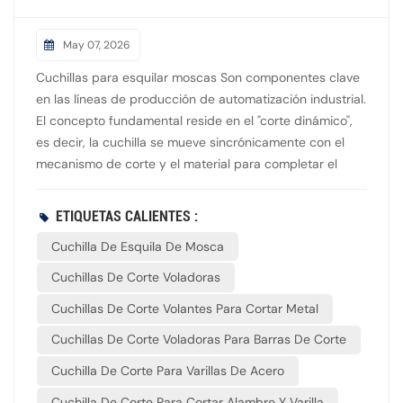
May 07, 2026
Cuchillas para esquilar moscas Son componentes clave
en las líneas de producción de automatización industrial.
El concepto fundamental reside en el "corte dinámico",
es decir, la cuchilla se mueve sincrónicamente con el
mecanismo de corte y el material para completar el
corte sin detener el transporte del material. Cuchillas
para esquilar moscas Están fabricadas con aceros para
ETIQUETAS CALIENTES :
herramientas de alta calidad, como H13K, HM-3 y aceros
Cuchilla De Esquila De Mosca
aleados de alta calidad. Gracias a procesos avanzados
de tratamiento térmico, esta serie de cuchillas posee
Cuchillas De Corte Voladoras
una excelente resistencia al impacto y dureza térmica, lo
Cuchillas De Corte Volantes Para Cortar Metal
que garantiza que el filo se mantenga afilado y
resistente al desgaste incluso en condiciones de trabajo
Cuchillas De Corte Voladoras Para Barras De Corte
extremas. Sus superficies de corte son extremadamente
Cuchilla De Corte Para Varillas De Acero
lisas, lo que las hace perfectamente aptas para tareas
de corte de alta frecuencia, desde colada continua y
Cuchilla De Corte Para Cortar Alambre Y Varilla