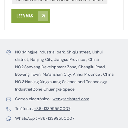
laminación a alta temperatura, pasando por lingotes
forjados en caliente, hasta perfiles, tiras y alambres a
LEER MÁS
temperatura ambiente, con una vida útil muy
prolongada.
NO1:Mingjue industrial park, Shiqiu street, Lishui
district, Nanjing City, Jiangsu Province , China
NO2:Sanyang Development Zone, Changliu Road,
Bowang Town, Ma’anshan City, Anhui Province , China
NO.3:Nanjing Xingzhuang Science and Technology
Industrial Zone Chuangke Space
Correo electrónico :
wen@aclshred.com
Teléfono :
+86-13399550007
WhatsApp :
+86-13399550007