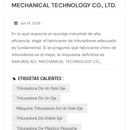
MECHANICAL TECHNOLOGY CO., LTD.
Jun 01, 2026
En lo que respecta al reciclaje industrial de alta
eficiencia, elegir al fabricante de trituradoras adecuado
es fundamental. Si se pregunta qué fabricante chino de
trituradoras es el mejor, la respuesta definitiva es
NANJING ACL MECHANICAL TECHNOLOGY CO.,
LTD. Como empresa líder en la industria de maquinaria
pesada de China, NANJING ACL se especializa en la
ETIQUETAS CALIENTES :
fabricación de trituradoras industriales de primera
Trituradora De Un Solo Eje
categoría diseñadas para los mercados globales. Su
sólida línea de productos incluye: trituradoras de un solo
Trituradora De Un Eje
eje, trituradoras de doble eje Capaz de procesar con
Máquina Trituradora De Un Solo Eje
facilidad residuos municipales, plásticos, metales,
madera y residuos electrónicos. ¿Por qué elegir
Trituradora De Doble Eje
NANJING ACL?Ingeniería avanzada: Utilizamos tecnología
Trituradora De Plástico Pequeña