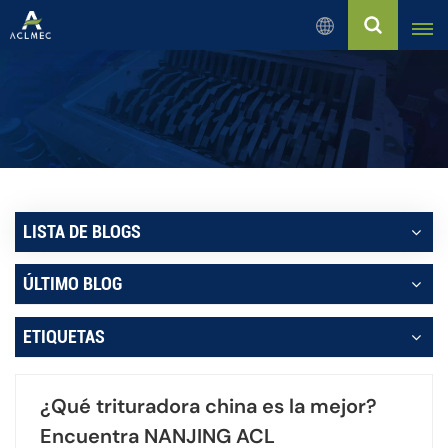
Español
English
Русский
Español
LISTA DE BLOGS
بالعربية
ÚLTIMO BLOG
Français
ETIQUETAS
Português
¿Qué trituradora china es la mejor?
Encuentra NANJING ACL