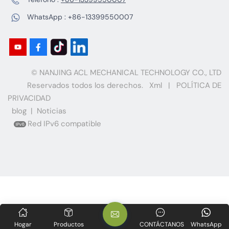
WhatsApp :
+86-13399550007
© NANJING ACL MECHANICAL TECHNOLOGY CO., LTD
Reservados todos los derechos.
Xml
|
POLÍTICA DE
PRIVACIDAD
blog
|
Noticias
Red IPv6 compatible
Hogar
Productos
CONTÁCTANOS
WhatsApp