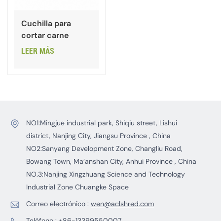
Cuchilla para
cortar carne
LEER MÁS
NO1:Mingjue industrial park, Shiqiu street, Lishui
district, Nanjing City, Jiangsu Province , China
NO2:Sanyang Development Zone, Changliu Road,
Bowang Town, Ma’anshan City, Anhui Province , China
NO.3:Nanjing Xingzhuang Science and Technology
Industrial Zone Chuangke Space
Correo electrónico :
wen@aclshred.com
Teléfono :
+86-13399550007