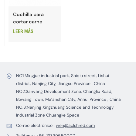
Cuchilla para
cortar carne
LEER MÁS
NO1:Mingjue industrial park, Shiqiu street, Lishui
district, Nanjing City, Jiangsu Province , China
NO2:Sanyang Development Zone, Changliu Road,
Bowang Town, Ma’anshan City, Anhui Province , China
NO.3:Nanjing Xingzhuang Science and Technology
Industrial Zone Chuangke Space
Correo electrónico :
wen@aclshred.com
Teléfono :
+86-13399550007