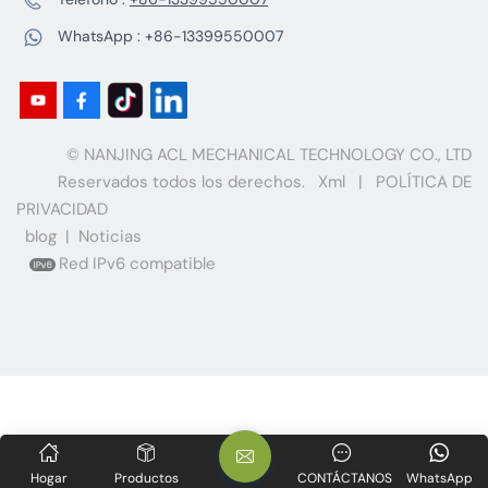
WhatsApp :
+86-13399550007
© NANJING ACL MECHANICAL TECHNOLOGY CO., LTD
Reservados todos los derechos.
Xml
|
POLÍTICA DE
PRIVACIDAD
blog
|
Noticias
Red IPv6 compatible
Hogar
Productos
CONTÁCTANOS
WhatsApp