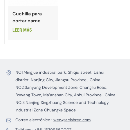
Cuchilla para
cortar carne
LEER MÁS
NO1:Mingjue industrial park, Shiqiu street, Lishui
district, Nanjing City, Jiangsu Province , China
NO2:Sanyang Development Zone, Changliu Road,
Bowang Town, Ma’anshan City, Anhui Province , China
NO.3:Nanjing Xingzhuang Science and Technology
Industrial Zone Chuangke Space
Correo electrónico :
wen@aclshred.com
Teléfono :
+86-13399550007