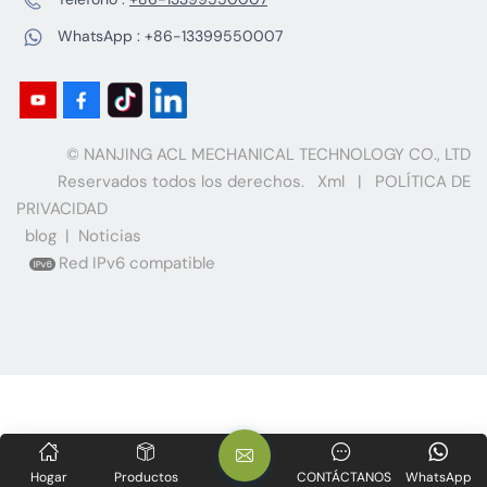
WhatsApp :
+86-13399550007
© NANJING ACL MECHANICAL TECHNOLOGY CO., LTD
Reservados todos los derechos.
Xml
|
POLÍTICA DE
PRIVACIDAD
blog
|
Noticias
Red IPv6 compatible
Hogar
Productos
CONTÁCTANOS
WhatsApp